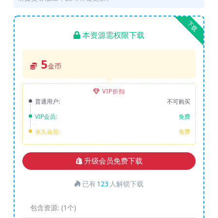
下载
本资源需权限下载
5
金币
VIP折扣
普通用户:
不可购买
VIP会员:
免费
永久会员:
免费
升级会员免费下载
已有
123
人解锁下载
包含资源:
(1个)